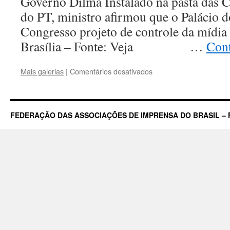
Governo Dilma Instalado na pasta das 
do PT, ministro afirmou que o Palácio d
Congresso projeto de controle da mídia
Brasília – Fonte: Veja …
Con
em
Mais galerias
|
Comentários desativados
Liberdade
de
Imprensa
Ameaçada:
FEDERAÇÃO DAS ASSOCIAÇÕES DE IMPRENSA DO BRASIL – 
Berzoini
assume
e
já
cita
projeto
de
censura
da
Imprensa