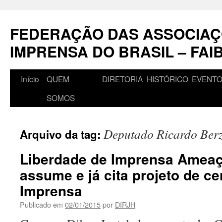
Pular
para
FEDERAÇÃO DAS ASSOCIAÇ
o
conteúdo
IMPRENSA DO BRASIL – FAI
Início
QUEM
DIRETORIA
HISTÓRICO
EVENT
SOMOS
Deputado Ricardo Berz
Arquivo da tag:
Liberdade de Imprensa Ameaç
assume e já cita projeto de c
Imprensa
Publicado em
02/01/2015
por
DIRJH