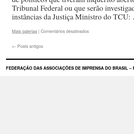
Tribunal Federal ou que serão investiga
instâncias da Justiça Ministro do TCU
em
Mais galerias
|
Comentários desativados
Correio
Braziliense
←
Posts antigos
–
Capa
do
dia
FEDERAÇÃO DAS ASSOCIAÇÕES DE IMPRENSA DO BRASIL – 
12/04/2017