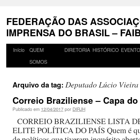
Pular
para
FEDERAÇÃO DAS ASSOCIAÇ
o
conteúdo
IMPRENSA DO BRASIL – FAI
Início
QUEM
DIRETORIA
HISTÓRICO
EVENT
SOMOS
Deputado Lúcio Vieira
Arquivo da tag:
Correio Braziliense – Capa do
Publicado em
12/04/2017
por
DIRJH
CORREIO BRAZILIENSE LISTA D
ELITE POLÍTICA DO PAÍS Quem é que
de políticos que tiveram inquérito abe