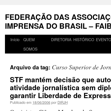
Pular
para
FEDERAÇÃO DAS ASSOCIAÇ
o
conteúdo
IMPRENSA DO BRASIL – FAI
Início
QUEM
DIRETORIA
HISTÓRICO
EVENT
SOMOS
Curso Superior de Jor
Arquivo da tag:
STF mantém decisão que autor
atividade jornalística sem dip
garantir Liberdade de Expres
Publicado em
18/06/2006
por
DIRJH