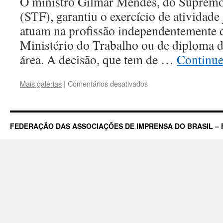
O ministro Gilmar Mendes, do Supremo
(STF), garantiu o exercício de atividade 
atuam na profissão independentemente d
Ministério do Trabalho ou de diploma d
área. A decisão, que tem de …
Continu
em
Mais galerias
|
Comentários desativados
STF
mantém
decisão
que
FEDERAÇÃO DAS ASSOCIAÇÕES DE IMPRENSA DO BRASIL – 
autoriza
exercício
da
atividade
jornalística
sem
diploma
para
garantir
Liberdade