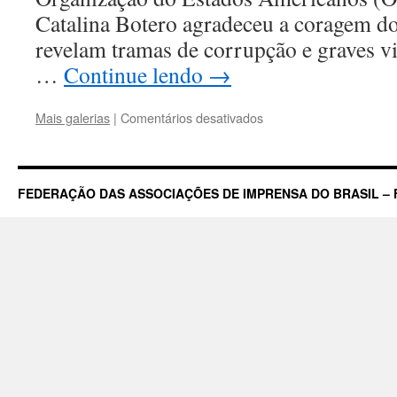
Catalina Botero agradeceu a coragem do
revelam tramas de corrupção e graves vi
…
Continue lendo
→
em
Mais galerias
|
Comentários desativados
Jornal
determina
agenda
pública
FEDERAÇÃO DAS ASSOCIAÇÕES DE IMPRENSA DO BRASIL – 