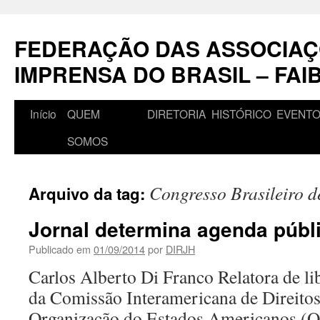
Pular
para
FEDERAÇÃO DAS ASSOCIAÇ
o
conteúdo
IMPRENSA DO BRASIL – FAI
Início
QUEM
DIRETORIA
HISTÓRICO
EVENT
SOMOS
Congresso Brasileiro d
Arquivo da tag:
Jornal determina agenda públ
Publicado em
01/09/2014
por
DIRJH
Carlos Alberto Di Franco Relatora de li
da Comissão Interamericana de Direit
Organização do Estados Americanos (O