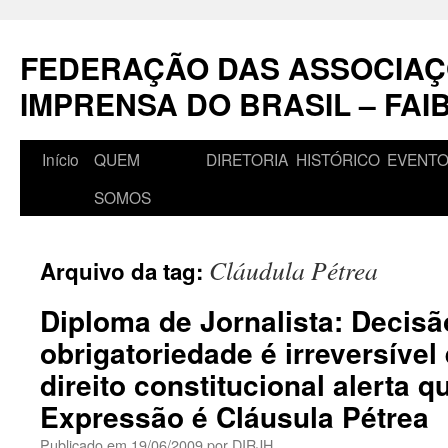
Pular
para
FEDERAÇÃO DAS ASSOCIAÇ
o
conteúdo
IMPRENSA DO BRASIL – FAI
Início
QUEM
DIRETORIA
HISTÓRICO
EVENT
SOMOS
Cláudula Pétrea
Arquivo da tag:
Diploma de Jornalista: Decisã
obrigatoriedade é irreversível
direito constitucional alerta 
Expressão é Cláusula Pétrea
Publicado em
19/06/2009
por
DIRJH