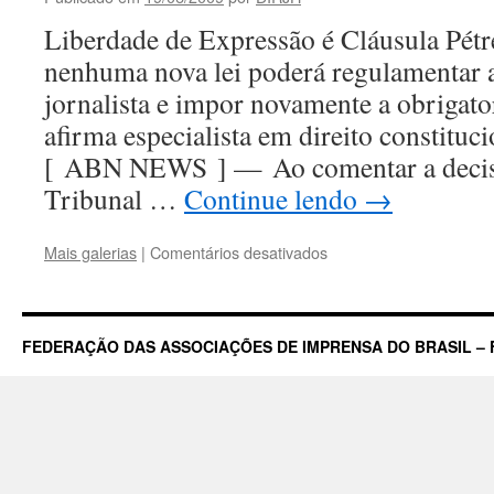
Liberdade de Expressão é Cláusula Pétr
nenhuma nova lei poderá regulamentar a
jornalista e impor novamente a obrigat
afirma especialista em direito consti
[ ABN NEWS ] — Ao comentar a deci
Tribunal …
Continue lendo
→
em
Mais galerias
|
Comentários desativados
Diploma
de
Jornalista:
Decisão
FEDERAÇÃO DAS ASSOCIAÇÕES DE IMPRENSA DO BRASIL – 
sobre
fim
da
obrigatoriedade
é
irreversível
e