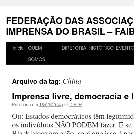
Pular
para
FEDERAÇÃO DAS ASSOCIAÇ
o
conteúdo
IMPRENSA DO BRASIL – FAI
Início
QUEM
DIRETORIA
HISTÓRICO
EVENT
SOMOS
China
Arquivo da tag:
Imprensa livre, democracia e le
Publicado em
18/02/2014
por
DIRJH
Ou: Estados democráticos têm legitimid
os indivíduos NÃO PODEM fazer. E se
Black blocs em ação: será que isso é pe