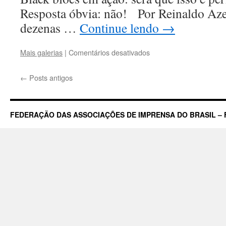
Resposta óbvia: não! Por Reinaldo Az
dezenas …
Continue lendo
→
em
Mais galerias
|
Comentários desativados
Imprensa
livre,
←
Posts antigos
democracia
e
lei
antiterror.
FEDERAÇÃO DAS ASSOCIAÇÕES DE IMPRENSA DO BRASIL – 