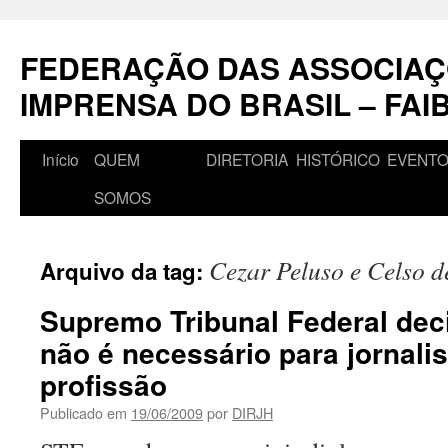
Pular
para
FEDERAÇÃO DAS ASSOCIAÇ
o
conteúdo
IMPRENSA DO BRASIL – FAI
Início
QUEM
DIRETORIA
HISTÓRICO
EVENT
SOMOS
Cezar Peluso e Celso d
Arquivo da tag:
Supremo Tribunal Federal dec
não é necessário para jornalis
profissão
Publicado em
19/06/2009
por
DIRJH