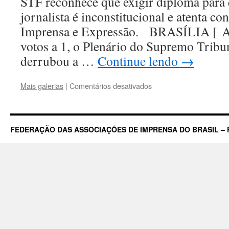
STF reconhece que exigir diploma para e
jornalista é inconstitucional e atenta co
Imprensa e Expressão. BRASÍLIA [
votos a 1, o Plenário do Supremo Tribu
derrubou a …
Continue lendo
→
em
Mais galerias
|
Comentários desativados
Supremo
Tribunal
Federal
decide
FEDERAÇÃO DAS ASSOCIAÇÕES DE IMPRENSA DO BRASIL – 
que
diploma
não
é
necessário
para
jornalista
exercer
a
profissão