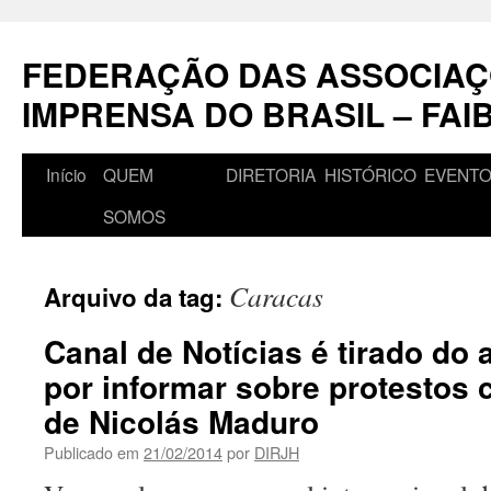
Pular
para
FEDERAÇÃO DAS ASSOCIAÇ
o
conteúdo
IMPRENSA DO BRASIL – FAI
Início
QUEM
DIRETORIA
HISTÓRICO
EVENT
SOMOS
Caracas
Arquivo da tag:
Canal de Notícias é tirado do 
por informar sobre protestos 
de Nicolás Maduro
Publicado em
21/02/2014
por
DIRJH