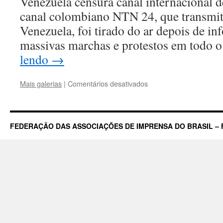
Venezuela censura canal internaci
canal colombiano NTN 24, que transmit
Venezuela, foi tirado do ar depois de in
massivas marchas e protestos em todo 
lendo
→
em
Mais galerias
|
Comentários desativados
Canal
de
Notícias
é
FEDERAÇÃO DAS ASSOCIAÇÕES DE IMPRENSA DO BRASIL – 
tirado
do
ar
na
Venezuela
por
informar
sobre
protestos
contra