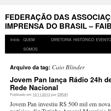
Pular
para
FEDERAÇÃO DAS ASSOCIAÇ
o
conteúdo
IMPRENSA DO BRASIL – FAI
Início
QUEM
DIRETORIA
HISTÓRICO
EVENT
SOMOS
Caio Blinder
Arquivo da tag:
Jovem Pan lança Rádio 24h de
Rede Nacional
Publicado em
10/11/2013
por
DIRJH
Jovem Pan investiu R$ 500 mil em nova 