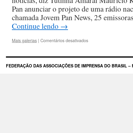
notícias, diz Tutinha Amaral Maurício
Pan anunciar o projeto de uma rádio nac
chamada Jovem Pan News, 25 emissoras
Continue lendo
→
em
Mais galerias
|
Comentários desativados
Jovem
Pan
lança
Rádio
FEDERAÇÃO DAS ASSOCIAÇÕES DE IMPRENSA DO BRASIL – 
24h
de
Notícias
em
Rede
Nacional