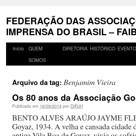
Pular
para
FEDERAÇÃO DAS ASSOCIAÇ
o
conteúdo
IMPRENSA DO BRASIL – FAI
Início
QUEM
DIRETORIA
HISTÓRICO
EVENT
SOMOS
Benjamim Vieira
Arquivo da tag:
Os 80 anos da Associação Go
Publicado em
16/09/2014
por
DIRJH
BENTO ALVES ARAÚJO JAYME F
Goyaz, 1934. A velha e cansada cidade 
antiga Vila Boa de Goyaz, vivia os sofri