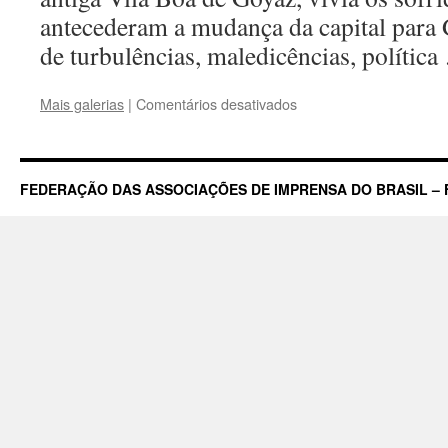
antecederam a mudança da capital para
de turbulências, maledicências, polític
em
Mais galerias
|
Comentários desativados
Os
80
anos
da
FEDERAÇÃO DAS ASSOCIAÇÕES DE IMPRENSA DO BRASIL – 
Associação
Goiana
de
Imprensa