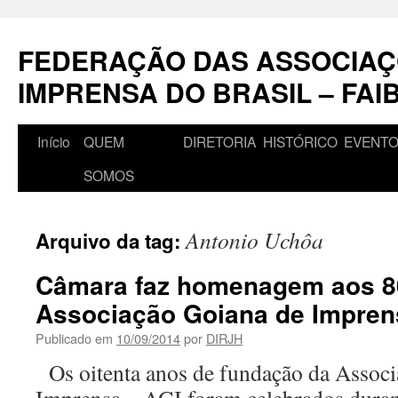
Pular
para
FEDERAÇÃO DAS ASSOCIAÇ
o
conteúdo
IMPRENSA DO BRASIL – FAI
Início
QUEM
DIRETORIA
HISTÓRICO
EVENT
SOMOS
Antonio Uchôa
Arquivo da tag:
Câmara faz homenagem aos 8
Associação Goiana de Impren
Publicado em
10/09/2014
por
DIRJH
Os oitenta anos de fundação da Associ