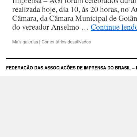
Imprensa – AGI foram celebrados duran
realizada hoje, dia 10, às 20 horas, no 
Câmara, da Câmara Municipal de Goiânia
do vereador Anselmo …
Continue len
em
Mais galerias
|
Comentários desativados
Câmara
faz
homenagem
aos
FEDERAÇÃO DAS ASSOCIAÇÕES DE IMPRENSA DO BRASIL – 
80
Anos
da
Associação
Goiana
de
Imprensa