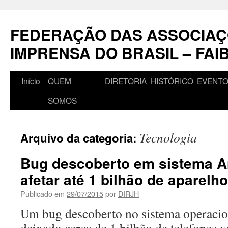
Pular
para
FEDERAÇÃO DAS ASSOCIAÇ
o
conteúdo
IMPRENSA DO BRASIL – FAI
Início
QUEM
DIRETORIA
HISTÓRICO
EVENT
SOMOS
Tecnologia
Arquivo da categoria:
Bug descoberto em sistema A
afetar até 1 bilhão de aparelh
Publicado em
29/07/2015
por
DIRJH
Um bug descoberto no sistema operacio