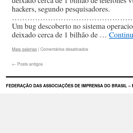
deixado cerca de 1 bilhão de telefones v
hackers, segundo pesquisadores.
…………………………………………
Um bug descoberto no sistema operacio
deixado cerca de 1 bilhão de …
Contin
em
Mais galerias
|
Comentários desativados
Bug
descoberto
←
Posts antigos
em
sistema
Android
pode
FEDERAÇÃO DAS ASSOCIAÇÕES DE IMPRENSA DO BRASIL – 
afetar
até
1
bilhão
de
aparelhos
celulares