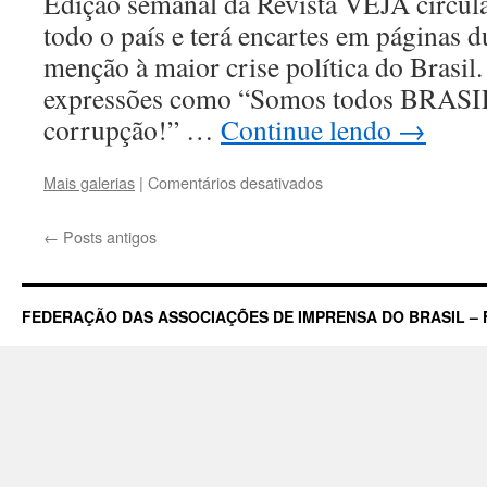
Edição semanal da Revista VEJA circula
todo o país e terá encartes em páginas d
menção à maior crise política do Brasil
expressões como “Somos todos BRASIL
corrupção!” …
Continue lendo
→
em
Mais galerias
|
Comentários desativados
VEJA
antecipa
←
Posts antigos
edição
e
circula
com
FEDERAÇÃO DAS ASSOCIAÇÕES DE IMPRENSA DO BRASIL – 
sua
campanha
alusiva
ao
momento
do
Brasil
em