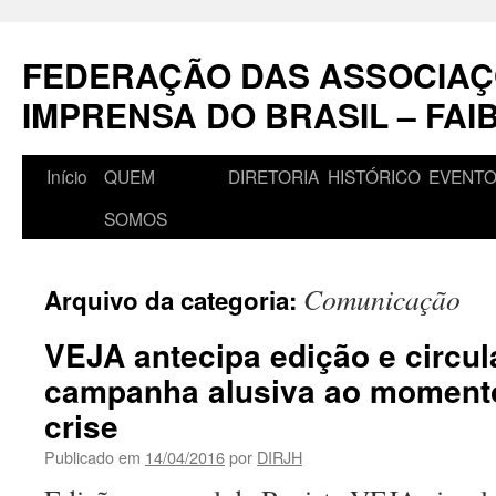
Pular
para
FEDERAÇÃO DAS ASSOCIAÇ
o
conteúdo
IMPRENSA DO BRASIL – FAI
Início
QUEM
DIRETORIA
HISTÓRICO
EVENT
SOMOS
Comunicação
Arquivo da categoria:
VEJA antecipa edição e circu
campanha alusiva ao momento
crise
Publicado em
14/04/2016
por
DIRJH