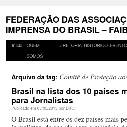
Pular
para
FEDERAÇÃO DAS ASSOCIAÇ
o
conteúdo
IMPRENSA DO BRASIL – FAI
Início
QUEM
DIRETORIA
HISTÓRICO
EVENT
SOMOS
Comitê de Proteção aos
Arquivo da tag:
Brasil na lista dos 10 países 
para Jornalistas
Publicado em
03/05/2013
por
DIRJH
O Brasil está entre os dez países mais p