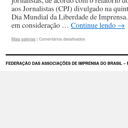
jornalistas, de acordo com o relatório 
aos Jornalistas (CPJ) divulgado na quint
Dia Mundial da Liberdade de Imprensa.
em consideração …
Continue lendo
→
em
Mais galerias
|
Comentários desativados
Brasil
na
lista
dos
FEDERAÇÃO DAS ASSOCIAÇÕES DE IMPRENSA DO BRASIL – 
10
países
mais
perigosos
para
Jornalistas